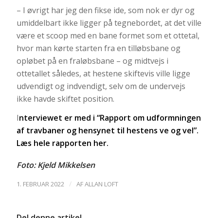
– I øvrigt har jeg den fikse ide, som nok er dyr og
umiddelbart ikke ligger på tegnebordet, at det ville
være et scoop med en bane formet som et ottetal,
hvor man kørte starten fra en tilløbsbane og
opløbet på en fraløbsbane – og midtvejs i
ottetallet således, at hestene skiftevis ville ligge
udvendigt og indvendigt, selv om de undervejs
ikke havde skiftet position.
I
nterviewet er med i “Rapport om udformningen
af travbaner og hensynet til hestens ve og vel”.
Læs hele rapporten
her
.
Foto: Kjeld Mikkelsen
/
1. FEBRUAR 2022
AF
ALLAN LOFT
Del denne artikel