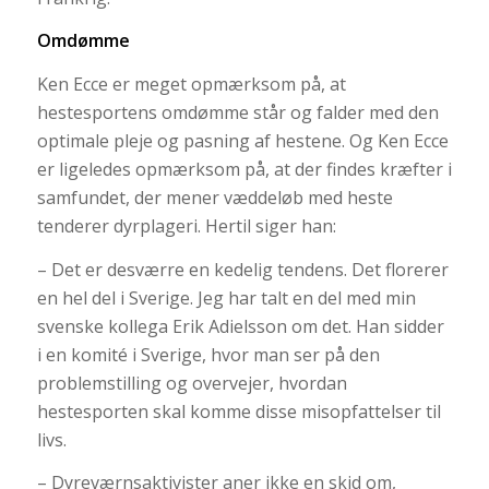
Omdømme
Ken Ecce er meget opmærksom på, at
hestesportens omdømme står og falder med den
optimale pleje og pasning af hestene. Og Ken Ecce
er ligeledes opmærksom på, at der findes kræfter i
samfundet, der mener væddeløb med heste
tenderer dyrplageri. Hertil siger han:
– Det er desværre en kedelig tendens. Det florerer
en hel del i Sverige. Jeg har talt en del med min
svenske kollega Erik Adielsson om det. Han sidder
i en komité i Sverige, hvor man ser på den
problemstilling og overvejer, hvordan
hestesporten skal komme disse misopfattelser til
livs.
– Dyreværnsaktivister aner ikke en skid om,