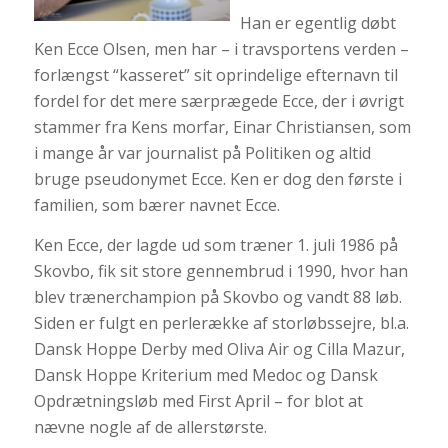
Han er egentlig døbt
Ken Ecce Olsen, men har – i travsportens verden –
forlængst “kasseret” sit oprindelige efternavn til
fordel for det mere særprægede Ecce, der i øvrigt
stammer fra Kens morfar, Einar Christiansen, som
i mange år var journalist på Politiken og altid
bruge pseudonymet Ecce. Ken er dog den første i
familien, som bærer navnet Ecce.
Ken Ecce, der lagde ud som træner 1. juli 1986 på
Skovbo, fik sit store gennembrud i 1990, hvor han
blev trænerchampion på Skovbo og vandt 88 løb.
Siden er fulgt en perlerække af storløbssejre, bl.a.
Dansk Hoppe Derby med Oliva Air og Cilla Mazur,
Dansk Hoppe Kriterium med Medoc og Dansk
Opdrætningsløb med First April – for blot at
nævne nogle af de allerstørste.