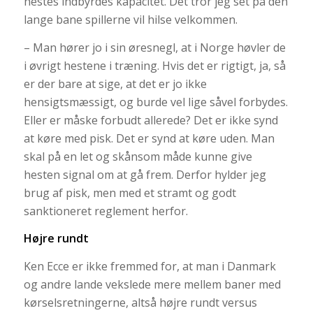
hestes indbyrdes kapacitet. Det tror jeg set på den
lange bane spillerne vil hilse velkommen.
– Man hører jo i sin øresnegl, at i Norge høvler de
i øvrigt hestene i træning. Hvis det er rigtigt, ja, så
er der bare at sige, at det er jo ikke
hensigtsmæssigt, og burde vel lige såvel forbydes.
Eller er måske forbudt allerede? Det er ikke synd
at køre med pisk. Det er synd at køre uden. Man
skal på en let og skånsom måde kunne give
hesten signal om at gå frem. Derfor hylder jeg
brug af pisk, men med et stramt og godt
sanktioneret reglement herfor.
Højre rundt
Ken Ecce er ikke fremmed for, at man i Danmark
og andre lande vekslede mere mellem baner med
kørselsretningerne, altså højre rundt versus