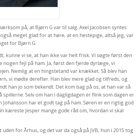
ærksom på, at Bjørn G var til salg. Axel Jacobsen syntes
også meget glad for at høre, at en hestepige, altså jeg, var
oget for Bjørn G.
t, kunne vi se, at han ikke var helt frisk. Vi søgte først den
nogen fejl på ham. Ja, først den fjerde dyrlæge, vi
 vejen. Nemlig at en hingstetand var knækket. Så blev han
ørn, vi mødte derefter. Han blev mere glad og tilfreds, og
ndt han jo som bekendt. Det kom bag på os, at han var så
 spillerne. Selv om han i dagligdagen er flink som dagen er
en Johansson har et godt tag på ham. Søren er en rigtig god
in kæreste Jesper mange gode råd om, hvordan vi skal
dt uden for Århus, og det var da også på JVB, hun i 2015 tog