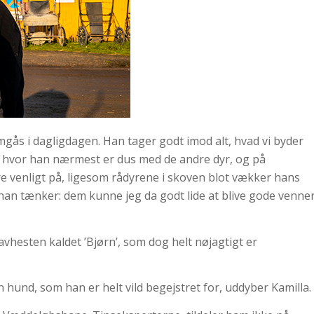
omgås i dagligdagen. Han tager godt imod alt, hvad vi byder
, hvor han nærmest er dus med de andre dyr, og på
re venligt på, ligesom rådyrene i skoven blot vækker hans
 tænker: dem kunne jeg da godt lide at blive gode venne
avhesten kaldet ’Bjørn’, som dog helt nøjagtigt er
n hund, som han er helt vild begejstret for, uddyber Kamilla.