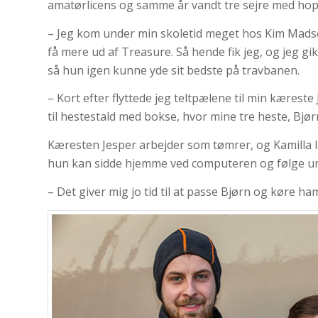
amatørlicens og samme år vandt tre sejre med ho
– Jeg kom under min skoletid meget hos Kim Madse
få mere ud af Treasure. Så hende fik jeg, og jeg g
så hun igen kunne yde sit bedste på travbanen.
– Kort efter flyttede jeg teltpælene til min kærest
til hestestald med bokse, hvor mine tre heste, Bj
Kæresten Jesper arbejder som tømrer, og Kamilla læs
hun kan sidde hjemme ved computeren og følge u
– Det giver mig jo tid til at passe Bjørn og køre h