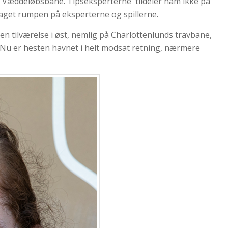
s Væddeløbsbane. Tipseksperterne tildeler ham ikke på
aget rumpen på eksperterne og spillerne.
 en tilværelse i øst, nemlig på Charlottenlunds travbane,
 Nu er hesten havnet i helt modsat retning, nærmere