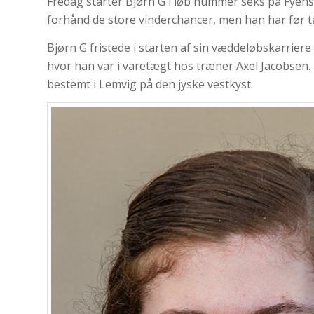
Fredag starter Bjørn G i løb nummer seks på Fyen
forhånd de store vinderchancer, men han har før t
Bjørn G fristede i starten af sin væddeløbskarriere
hvor han var i varetægt hos træner Axel Jacobsen.
bestemt i Lemvig på den jyske vestkyst.