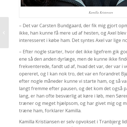
Kamilla Kristensen
– Det var Carsten Bundgaard, der fik mig gjort opm
Om leg og alvor og
evnen til kunne koble
ikke, han kunne få mere ud af hesten, og Axel blev 
af
interesseret i købe ham. Det syntes Axel var lige n
– Efter nogle starter, hvor det ikke ligefrem gik god
ene så den anden dyrlæge, men de kunne ikke finde 
frekventerede, fandt ud af, hvad det var, der var i
opereret, og I kan nok tro, det var en forandret Bj
efter nogle måneder kunne vi starte ham, og så va
langt fremme efter pausen, og det kom det også på
lang, er han ofte besværlig at køre i løb, men Sør
træner og meget hjælpsom, og har givet mig og m
træne ham, forklarer Kamilla.
Kamilla Kristiansen er selv opvokset i Tranbjerg li