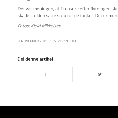
Det var meningen, at Treasure efter flytningen skull
skade i folden satte stop for de tanker. Det er me
Fotos: Kjeld Mikkelsen
/
8. NOVEMBER 2019
AF
ALLAN LOFT
Del denne artikel