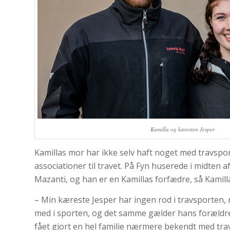
Kamilla og kæresten Jesper
Kamillas mor har ikke selv haft noget med travspo
associationer til travet. På Fyn huserede i midten
Mazanti, og han er en Kamillas forfædre, så Kamill
– Min kæreste Jesper har ingen rod i travsporten, 
med i sporten, og det samme gælder hans forældre, 
fået gjort en hel familie nærmere bekendt med trave