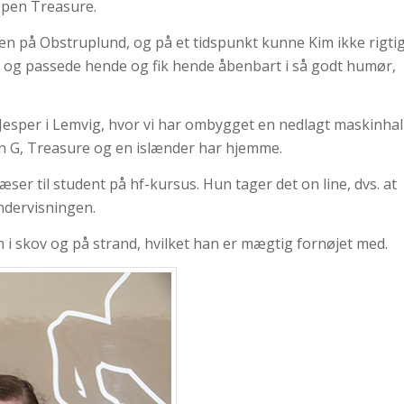
ppen Treasure.
n på Obstruplund, og på et tidspunkt kunne Kim ikke rigti
ik og passede hende og fik hende åbenbart i så godt humør,
e Jesper i Lemvig, hvor vi har ombygget en nedlagt maskinhal
ørn G, Treasure og en islænder har hjemme.
er til student på hf-kursus. Hun tager det on line, dvs. at
ndervisningen.
am i skov og på strand, hvilket han er mægtig fornøjet med.