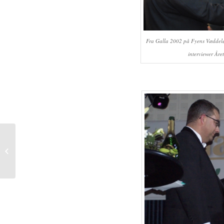
Fra Galla 2002 på Fyens Væddelø
interviewer Åre
Gallaen fejrer 25-års
jubilæum