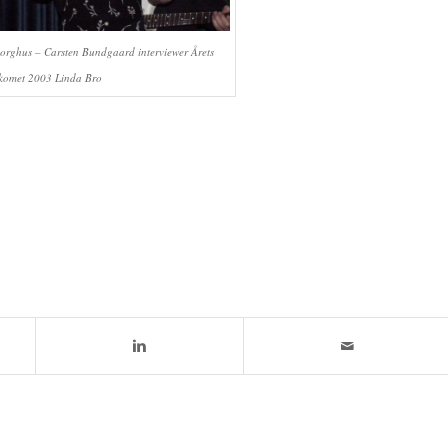
orghus – Carsten Bundgaard interviewer Årets
komet 2003 Linda Bro