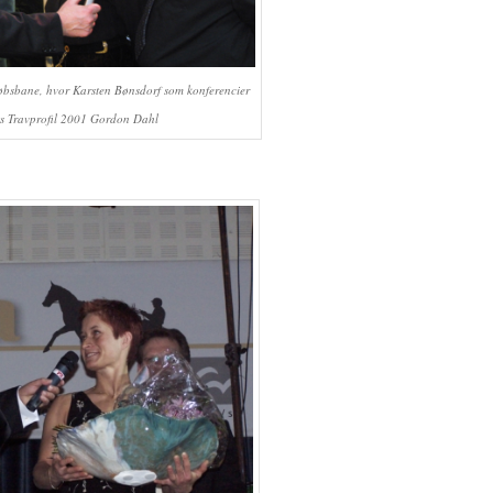
bsbane, hvor Karsten Bønsdorf som konferencier
ts Travprofil 2001 Gordon Dahl