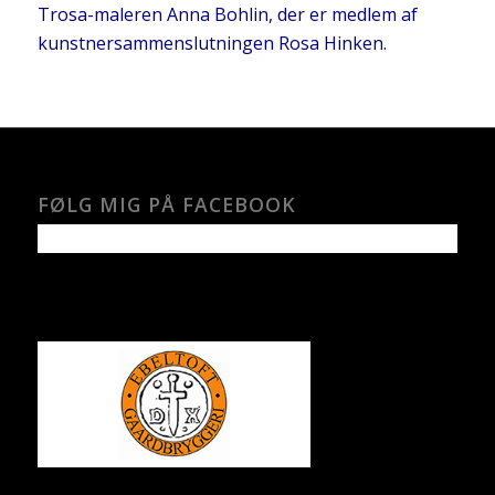
Trosa-maleren Anna Bohlin, der er medlem af
kunstnersammenslutningen Rosa Hinken.
FØLG MIG PÅ FACEBOOK